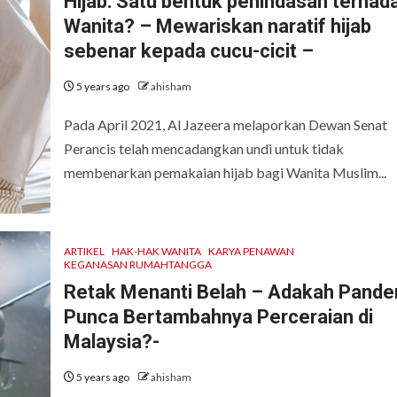
Hijab: Satu bentuk penindasan terhad
Wanita? – Mewariskan naratif hijab
sebenar kepada cucu-cicit –
5 years ago
ahisham
Pada April 2021, Al Jazeera melaporkan Dewan Senat
Perancis telah mencadangkan undi untuk tidak
membenarkan pemakaian hijab bagi Wanita Muslim...
ARTIKEL
HAK-HAK WANITA
KARYA PENAWAN
KEGANASAN RUMAHTANGGA
Retak Menanti Belah – Adakah Pande
Punca Bertambahnya Perceraian di
Malaysia?-
5 years ago
ahisham