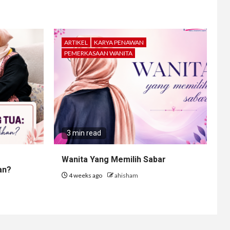
ARTIKEL
KARYA PENAWAN
PEMERKASAAN WANITA
3 min read
Wanita Yang Memilih Sabar
an?
4 weeks ago
ahisham