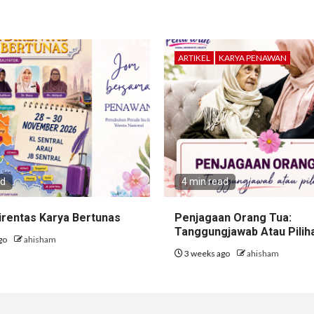
ARTIKEL
KARYA PENAWAN
ad
4 min read
irentas Karya Bertunas
Penjagaan Orang Tua:
Tanggungjawab Atau Pilih
go
ahisham
3 weeks ago
ahisham